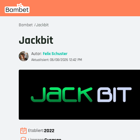
Bambet
/
Jackbit
Jackbit
Autor:
Felix Schuster
Aktualisiert:
06/08/2026
12:42 PM
2022
Etabliert: