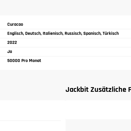
Curacao
Englisch, Deutsch, Italienisch, Russisch, Spanisch, Türkisch
2022
Ja
50000 Pro Monat
Jackbit Zusätzliche 