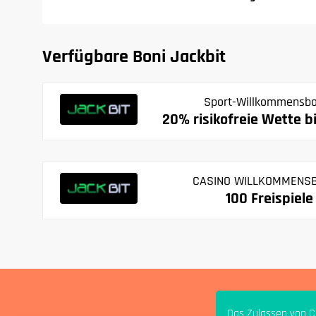
Verfügbare Boni Jackbit
Sport-Willkommensb
20% risikofreie Wette b
CASINO WILLKOMMENS
100 Freispiele
Das Zulassen von Co
Das Zulassen von Co