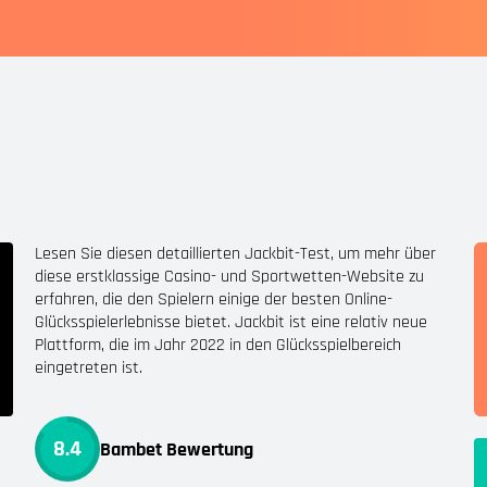
Lesen Sie diesen detaillierten Jackbit-Test, um mehr über
diese erstklassige Casino- und Sportwetten-Website zu
erfahren, die den Spielern einige der besten Online-
Glücksspielerlebnisse bietet. Jackbit ist eine relativ neue
Plattform, die im Jahr 2022 in den Glücksspielbereich
eingetreten ist.
Bambet Bewertung