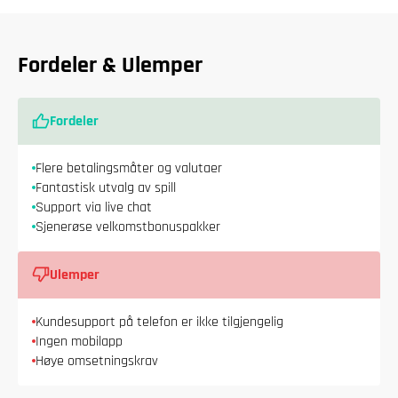
Fordeler & Ulemper
Fordeler
Flere betalingsmåter og valutaer
Fantastisk utvalg av spill
Support via live chat
Sjenerøse velkomstbonuspakker
Ulemper
Kundesupport på telefon er ikke tilgjengelig
Ingen mobilapp
Høye omsetningskrav