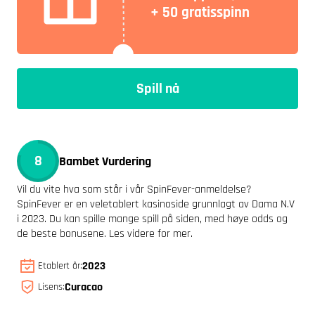
+ 50 gratisspinn
Spill nå
Bambet Vurdering
Vil du vite hva som står i vår SpinFever-anmeldelse?
SpinFever er en veletablert kasinoside grunnlagt av Dama N.V
i 2023. Du kan spille mange spill på siden, med høye odds og
de beste bonusene. Les videre for mer.
2023
Etablert år:
Curacao
Lisens: