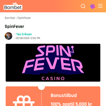
Bambet
/
SpinFever
SpinFever
:
Teo Eriksen
:
09/08/2026
12:56 PM
Bonustilbud
100% opptil 5,000 kr