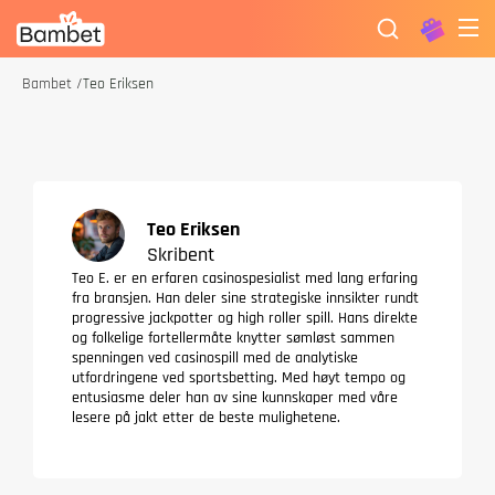
Bambet
/
Teo Eriksen
Teo Eriksen
Skribent
Teo E. er en erfaren casinospesialist med lang erfaring
fra bransjen. Han deler sine strategiske innsikter rundt
progressive jackpotter og high roller spill. Hans direkte
og folkelige fortellermåte knytter sømløst sammen
spenningen ved casinospill med de analytiske
utfordringene ved sportsbetting. Med høyt tempo og
entusiasme deler han av sine kunnskaper med våre
lesere på jakt etter de beste mulighetene.