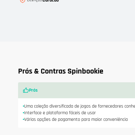
Curacao
Licenças:
Prós & Contras Spinbookie
Prós
Uma coleção diversificada de jogos de fornecedores conh
Interface e plataforma fáceis de usar
Várias opções de pagamento para maior conveniência