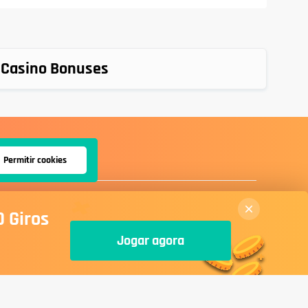
Casino Bonuses
Permitir cookies
Permitir cookies
 Giros
Jogar agora