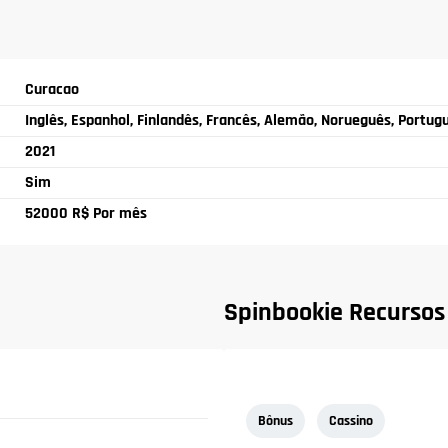
Curacao
Inglês, Espanhol, Finlandês, Francês, Alemão, Norueguês, Portug
2021
Sim
52000 R$ Por mês
Spinbookie Recursos
Bônus
Cassino